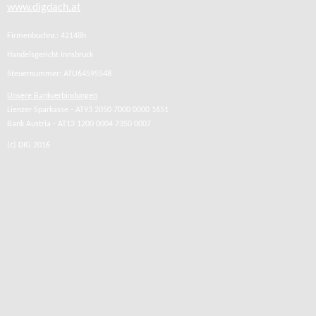
www.digdach.at
Firmenbuchnr.: 42148h
Handelsgericht Innsbruck
Steuernummer: ATU64595548
Unsere Bankverbindungen
Lienzer Sparkasse - AT93 2050 7000 0000 1651
Bank Austria - AT13 1200 0004 7350 0007
(c) DIG 2016