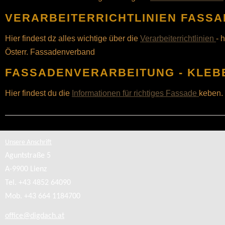
VERARBEITERRICHTLINIEN FASSA
Hier findest dz alles wichtige über die
Verarbeiterrichtlinien
- 
Österr. Fassadenverband
FASSADENVERARBEITUNG - KLEB
Hier findest du die
Informationen für richtiges Fassade
keben.
Unsere Anschrift
Aguntstraße 5
A-
9900 Lienz
Tel. +43 4852 64090
Mob. +43 664 1184700
office@digdach.at